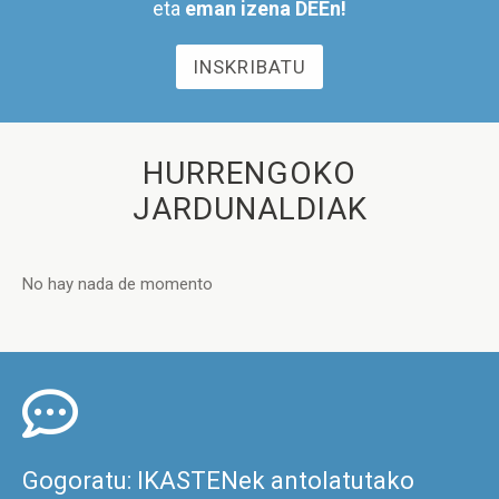
eta
eman izena DEEn!
INSKRIBATU
HURRENGOKO
JARDUNALDIAK
No hay nada de momento
Gogoratu: IKASTENek antolatutako