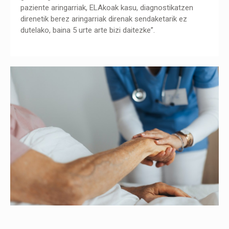
paziente aringarriak, ELAkoak kasu, diagnostikatzen
direnetik berez aringarriak direnak sendaketarik ez
dutelako, baina 5 urte arte bizi daitezke”.