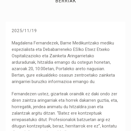
BERRIAK
2025/11/19
Magdalena Fernandezek, Barne Medikuntzako mediku
espezialista eta Debabarreneko ESIko Etxez Etxeko
Ospitalizazioko eta Zainketa Aringarrietako
arduradunak, hitzaldia emango du ostegun honetan,
azaroak 20, 10:00etan, Portaleko areto nagusian.
Bertan, gure eskualdeko osasun zentroetako zainketa
aringarriei buruzko informazioa emango du.
Fernandezen ustez, gizarteak oraindik ez daki ondo zer
diren zaintza aringarriak eta horrek dakarren guztia, eta,
horregatik, jendea animatu du hitzaldira joan eta
zalantzak argitu ditzan. “Batez ere kontzeptuak
errepasatuko ditut. Profesionalok batzuetan argi ez
ditugun kontzeptuak, beraz, herritarrok ere ez”, kontatu