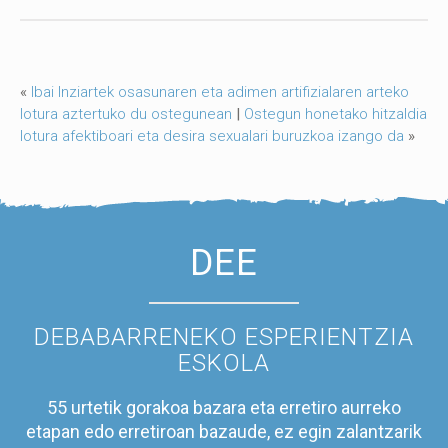
«
Ibai Inziartek osasunaren eta adimen artifizialaren arteko
lotura aztertuko du ostegunean
|
Ostegun honetako hitzaldia
lotura afektiboari eta desira sexualari buruzkoa izango da
»
DEE
DEBABARRENEKO ESPERIENTZIA
ESKOLA
55 urtetik gorakoa bazara eta erretiro aurreko
etapan edo erretiroan bazaude, ez egin zalantzarik