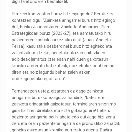
digu telefonoaren bestaldetik.
Eta zein kontzepturi buruz hitz egingo du? Berak zera
kontatzen digu: “Zainketa aringarriei buruz hitz egingo
dut, Eusko Jaurlaritzaren Zainketa Aringarrien Plan
Estrategikoari buruz (2023-27), eta asmatutako hiru
pazienteren kasuak aurkeztuko ditut (Juan, Ane eta
Felisa), kasuistika desberdinei buruz hitz egiteko eta
zalantzak argitzeko, benetakoak izan daitezkeen
adibideak jarraituz (zer esan nahi duen gaixotasun
kroniko aurreratu bat izateak, noiz eboluzionatzen ari
diren eta noiz lagundu behar zaien azken
ordu/egunetako egoeran…)”.
Fernandezen ustez, gizartean ez dago zainketa
aringarriei buruzko ezagutza handirik, “batez ere
zainketa aringarriak gaixotasun terminalaren sinonimo
gisa hartzen direlako, eta ezta gutxiago ere! Lehen,
paziente aringarria sei hilabete edo gutxiago bizi zena
zen, eta orain paziente aringarria da pronostiko zehatzik
gabeko gaixotasun kroniko aurreratua duena. Badira