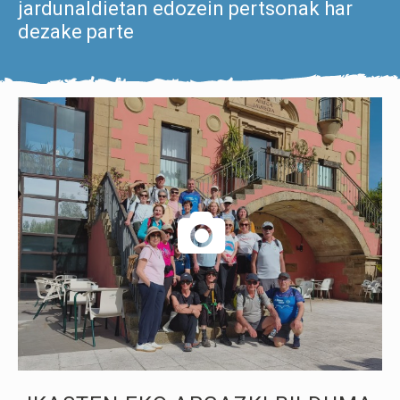
jardunaldietan edozein pertsonak har
dezake parte