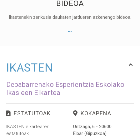
BIDEOA
Ikastenekin zerikusia daukaten jardueren azkenengo bideoa.
IKASTEN
Debabarrenako Esperientzia Eskolako
Ikasleen Elkartea
ESTATUTOAK
KOKAPENA
IKASTEN elkartearen
Untzaga, 6 - 20600
estatutoak
Eibar (Gipuzkoa)