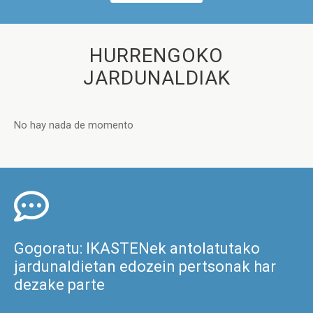
HURRENGOKO
JARDUNALDIAK
No hay nada de momento
Gogoratu: IKASTENek antolatutako
jardunaldietan edozein pertsonak har
dezake parte