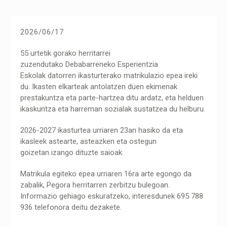
2026/06/17
55 urtetik gorako herritarrei
zuzendutako Debabarreneko Esperientzia
Eskolak datorren ikasturterako matrikulazio epea ireki
du. Ikasten elkarteak antolatzen duen ekimenak
prestakuntza eta parte-hartzea ditu ardatz, eta helduen
ikaskuntza eta harreman sozialak sustatzea du helburu.
2026-2027 ikasturtea urriaren 23an hasiko da eta
ikasleek astearte, asteazken eta ostegun
goizetan izango dituzte saioak.
Matrikula egiteko epea urriaren 16ra arte egongo da
zabalik, Pegora herritarren zerbitzu bulegoan.
Informazio gehiago eskuratzeko, interesdunek 695 788
936 telefonora deitu dezakete.