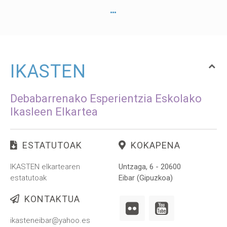
IKASTEN
Debabarrenako Esperientzia Eskolako
Ikasleen Elkartea
ESTATUTOAK
KOKAPENA
IKASTEN elkartearen
Untzaga, 6 - 20600
estatutoak
Eibar (Gipuzkoa)
KONTAKTUA
ikasteneibar@yahoo.es