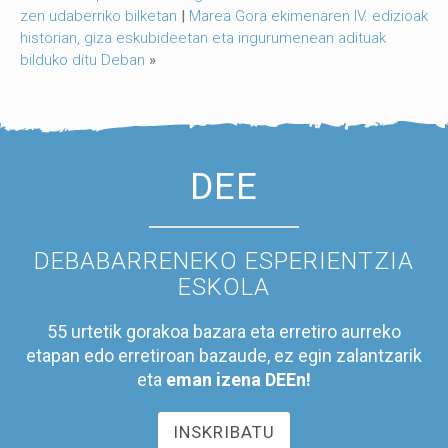
zen udaberriko bilketan
|
Marea Gora ekimenaren IV. edizioak
historian, giza eskubideetan eta ingurumenean adituak
bilduko ditu Deban
»
DEE
DEBABARRENEKO ESPERIENTZIA
ESKOLA
55 urtetik gorakoa bazara eta erretiro aurreko
etapan edo erretiroan bazaude, ez egin zalantzarik
eta
eman izena DEEn!
INSKRIBATU