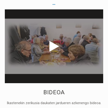
BIDEOA
Ikastenekin zerikusia daukaten jardueren azkenengo bideoa.