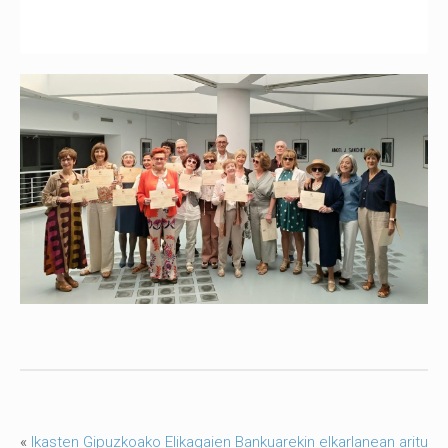
«
Ikasten Gipuzkoako Elikagaien Bankuarekin elkarlanean aritu