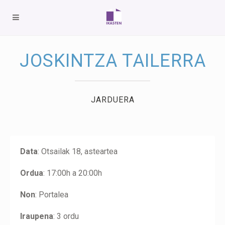
JOSKINTZA TAILERRA
JARDUERA
Data
: Otsailak 18, asteartea
Ordua
: 17:00h a 20:00h
Non
: Portalea
Iraupena
: 3 ordu