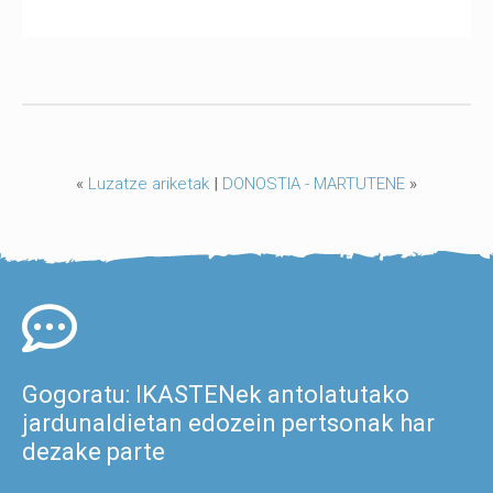
«
Luzatze ariketak
|
DONOSTIA - MARTUTENE
»
Gogoratu: IKASTENek antolatutako
jardunaldietan edozein pertsonak har
dezake parte