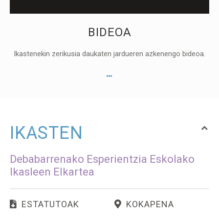
BIDEOA
Ikastenekin zerikusia daukaten jardueren azkenengo bideoa.
IKASTEN
Debabarrenako Esperientzia Eskolako
Ikasleen Elkartea
ESTATUTOAK
KOKAPENA