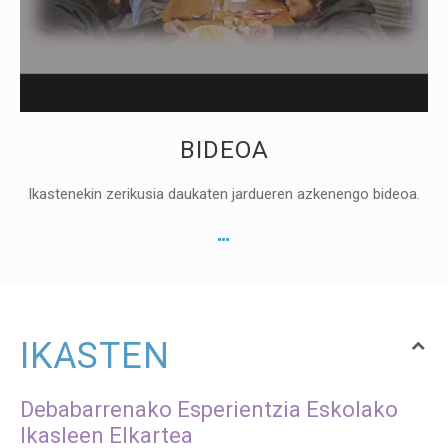
BIDEOA
Ikastenekin zerikusia daukaten jardueren azkenengo bideoa.
IKASTEN
Debabarrenako Esperientzia Eskolako
Ikasleen Elkartea