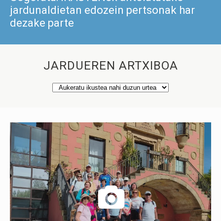
jardunaldietan edozein pertsonak har
dezake parte
JARDUEREN ARTXIBOA