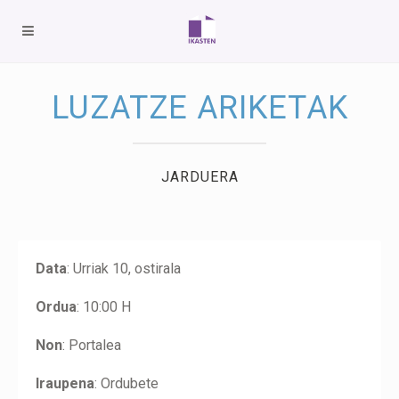
LUZATZE ARIKETAK
JARDUERA
Data
: Urriak 10, ostirala
Ordua
: 10:00 H
Non
: Portalea
Iraupena
: Ordubete