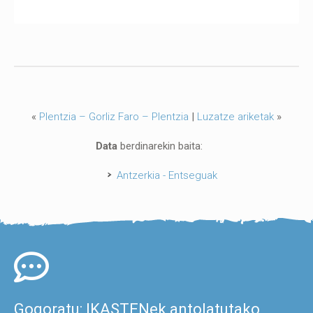
«
Plentzia – Gorliz Faro – Plentzia
|
Luzatze ariketak
»
Data
berdinarekin baita:
Antzerkia - Entseguak
Gogoratu: IKASTENek antolatutako