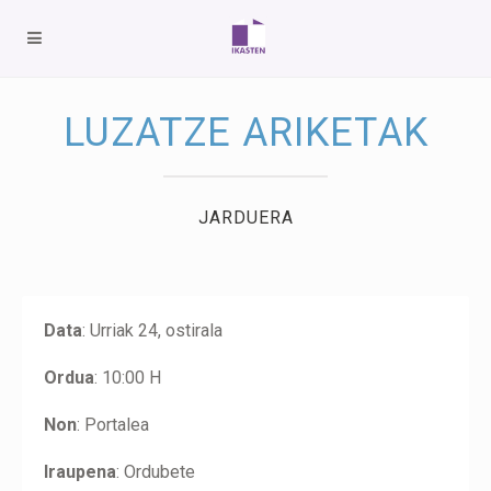
LUZATZE ARIKETAK
JARDUERA
Data
: Urriak 24, ostirala
Ordua
: 10:00 H
Non
: Portalea
Iraupena
: Ordubete