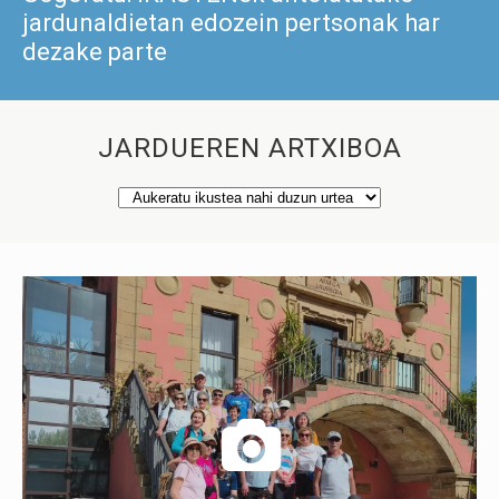
jardunaldietan edozein pertsonak har
dezake parte
JARDUEREN ARTXIBOA