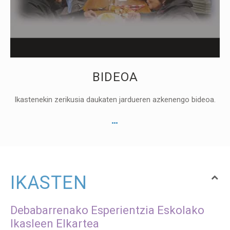
BIDEOA
Ikastenekin zerikusia daukaten jardueren azkenengo bideoa.
IKASTEN
Debabarrenako Esperientzia Eskolako
Ikasleen Elkartea