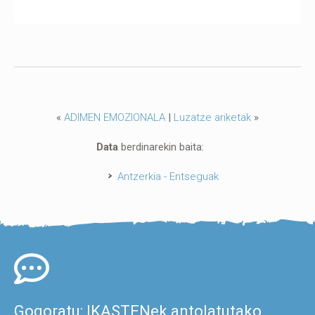
«
ADIMEN EMOZIONALA
|
Luzatze ariketak
»
Data
berdinarekin baita:
Antzerkia - Entseguak
Gogoratu: IKASTENek antolatutako