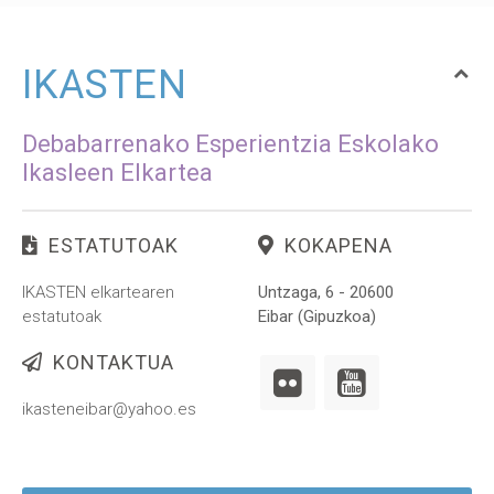
IKASTEN
Debabarrenako Esperientzia Eskolako
Ikasleen Elkartea
ESTATUTOAK
KOKAPENA
IKASTEN elkartearen
Untzaga, 6 - 20600
estatutoak
Eibar (Gipuzkoa)
KONTAKTUA
ikasteneibar@yahoo.es