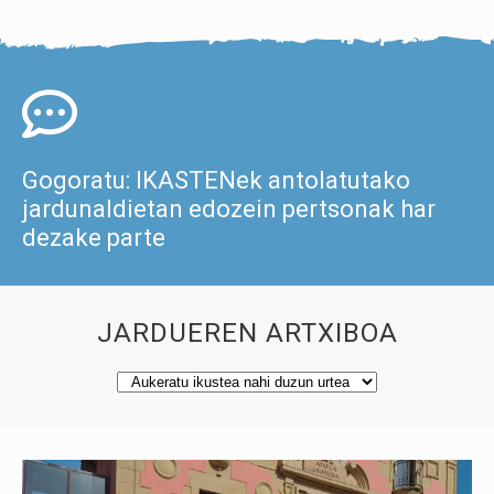
Gogoratu: IKASTENek antolatutako
jardunaldietan edozein pertsonak har
dezake parte
JARDUEREN ARTXIBOA