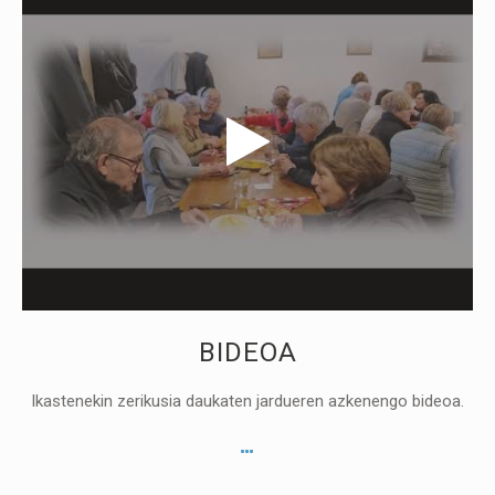
BIDEOA
Ikastenekin zerikusia daukaten jardueren azkenengo bideoa.