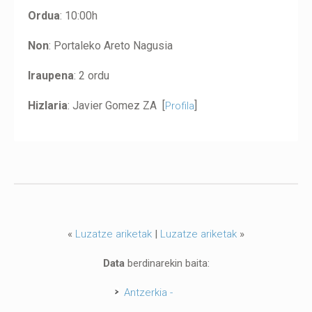
Ordua
: 10:00h
Non
: Portaleko Areto Nagusia
Iraupena
: 2 ordu
Hizlaria
: Javier Gomez ZA [
]
Profila
«
Luzatze ariketak
|
Luzatze ariketak
»
Data
berdinarekin baita:
Antzerkia -