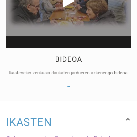
BIDEOA
Ikastenekin zerikusia daukaten jardueren azkenengo bideoa.
IKASTEN