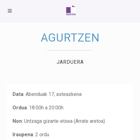
AGURTZEN
JARDUERA
Data
: Abenduak 17, asteazkena
Ordua
: 18:00h a 20:00h
Non
: Untzaga gizarte-etxea (Arrate aretoa)
Iraupena
: 2 ordu