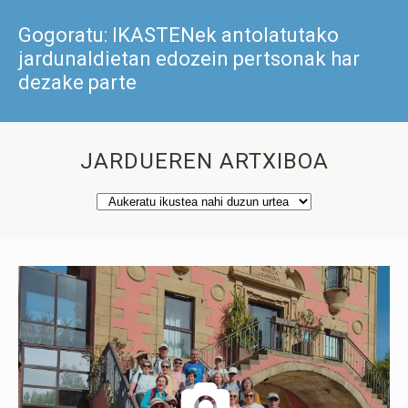
Gogoratu: IKASTENek antolatutako
jardunaldietan edozein pertsonak har
dezake parte
JARDUEREN ARTXIBOA