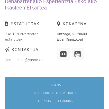
Debabarrenako Esperientzia Eskolako
Ikasleen Elkartea
ESTATUTOAK
KOKAPENA
IKASTEN elkartearen
Untzaga, 6 - 20600
estatutoak
Eibar (Gipuzkoa)
KONTAKTUA
ikasteneibar@yahoo.es
HASIERA
INSCRIBIRSE DEE INSKRIBATU
ESTEKA INTERESGARRIAK