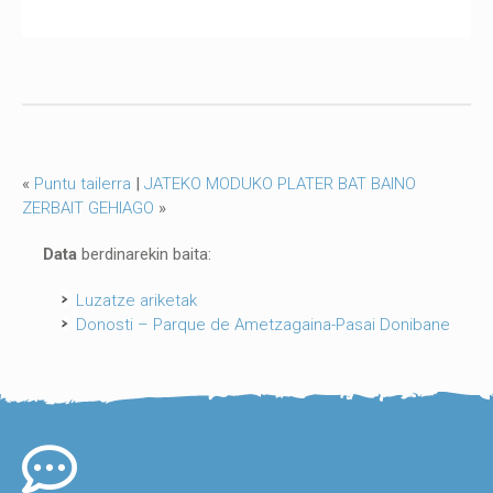
«
Puntu tailerra
|
JATEKO MODUKO PLATER BAT BAINO
ZERBAIT GEHIAGO
»
Data
berdinarekin baita:
Luzatze ariketak
Donosti – Parque de Ametzagaina-Pasai Donibane