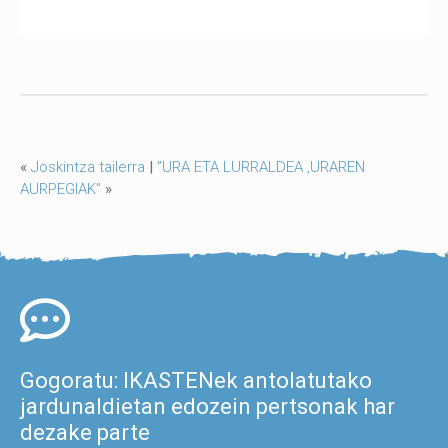
«
Joskintza tailerra
|
”URA ETA LURRALDEA ,URAREN
AURPEGIAK”
»
Gogoratu: IKASTENek antolatutako
jardunaldietan edozein pertsonak har
dezake parte