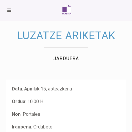
LUZATZE ARIKETAK
JARDUERA
Data
: Apirilak 15, asteazkena
Ordua
: 10:00 H
Non
: Portalea
Iraupena
: Ordubete