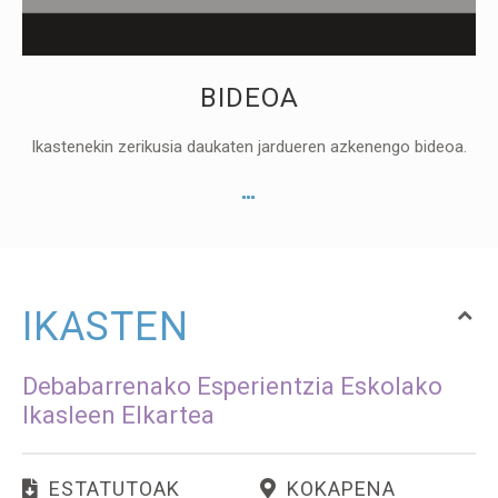
BIDEOA
Ikastenekin zerikusia daukaten jardueren azkenengo bideoa.
IKASTEN
Debabarrenako Esperientzia Eskolako
Ikasleen Elkartea
ESTATUTOAK
KOKAPENA