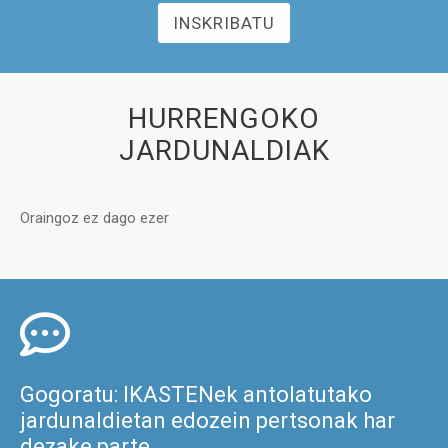
INSKRIBATU
HURRENGOKO
JARDUNALDIAK
Oraingoz ez dago ezer
Gogoratu: IKASTENek antolatutako
jardunaldietan edozein pertsonak har
dezake parte