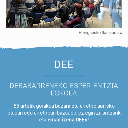
Etengabeko Ikaskuntza
DEE
DEBABARRENEKO ESPERIENTZIA
ESKOLA
55 urtetik gorakoa bazara eta erretiro aurreko
etapan edo erretiroan bazaude, ez egin zalantzarik
eta
eman izena DEEn!