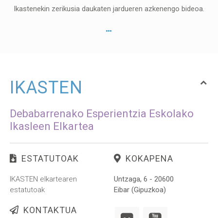
Ikastenekin zerikusia daukaten jardueren azkenengo bideoa.
IKASTEN
Debabarrenako Esperientzia Eskolako
Ikasleen Elkartea
ESTATUTOAK
KOKAPENA
IKASTEN elkartearen
Untzaga, 6 - 20600
estatutoak
Eibar (Gipuzkoa)
KONTAKTUA