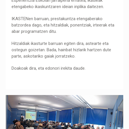
Esperientzia Eskolari jarraipena ematea, ikasleak
etengabeko ikaskuntzaren ideian inplika daitezen.
IKASTENen barruan, prestakuntza etengaberako
batzordea dago, eta hitzaldiak, ponentziak, irteerak eta
abar programatzen ditu.
Hitzaldiak ikasturte barruan egiten dira, astearte eta
ostegun goizetan. Bada, hainbat hizlarik hartzen dute
parte, askotariko gaiak jorratzeko.
Doakoak dira, eta edonori irekita daude.