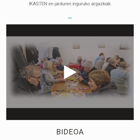
IKASTEN en jarduren inguruko argazkiak.
BIDEOA