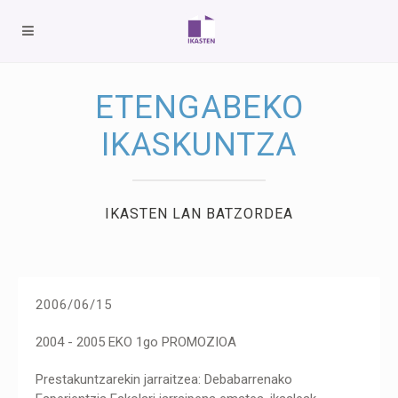
ETENGABEKO
IKASKUNTZA
IKASTEN LAN BATZORDEA
2006/06/15
2004 - 2005 EKO 1go PROMOZIOA
Prestakuntzarekin jarraitzea: Debabarrenako