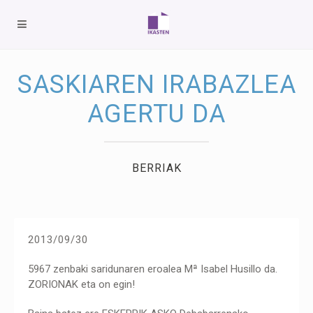
SASKIAREN IRABAZLEA
AGERTU DA
BERRIAK
2013/09/30
5967 zenbaki saridunaren eroalea Mª Isabel Husillo da.
ZORIONAK eta on egin!