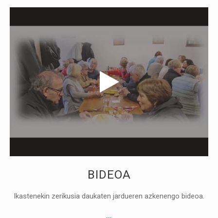
BIDEOA
Ikastenekin zerikusia daukaten jardueren azkenengo bideoa.