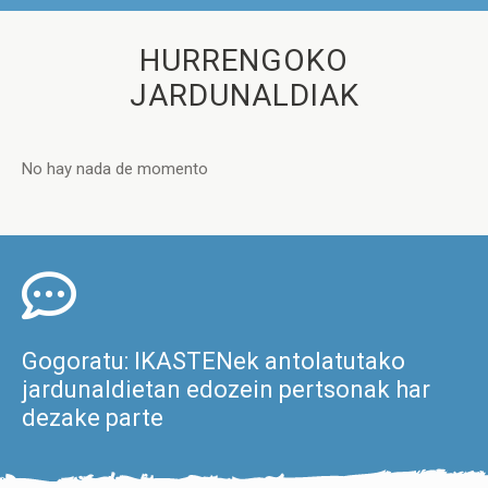
HURRENGOKO
JARDUNALDIAK
No hay nada de momento
Gogoratu: IKASTENek antolatutako
jardunaldietan edozein pertsonak har
dezake parte