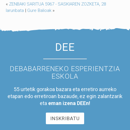
«
ZENBAKI SARITUA 5967 - SASKIAREN ZOZKETA, 28
larunbata
|
Gure Balioak
»
DEE
DEBABARRENEKO ESPERIENTZIA
ESKOLA
55 urtetik gorakoa bazara eta erretiro aurreko
etapan edo erretiroan bazaude, ez egin zalantzarik
eta
eman izena DEEn!
INSKRIBATU