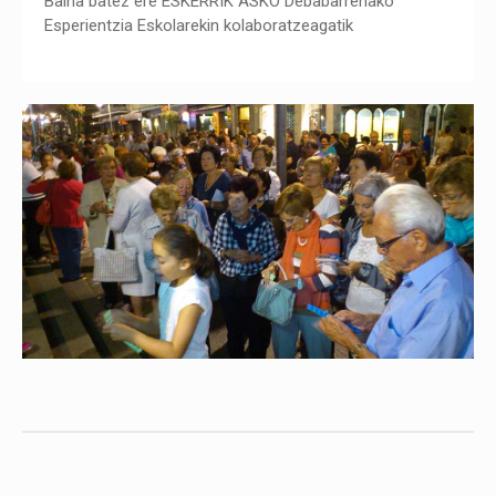
Baina batez ere ESKERRIK ASKO Debabarrenako
Esperientzia Eskolarekin kolaboratzeagatik