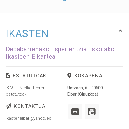
IKASTEN
Debabarrenako Esperientzia Eskolako
Ikasleen Elkartea
ESTATUTOAK
KOKAPENA
IKASTEN elkartearen
Untzaga, 6 - 20600
estatutoak
Eibar (Gipuzkoa)
KONTAKTUA
ikasteneibar@yahoo.es