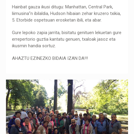
Hainbat gauza ikusi ditugu: Manhattan, Central Park,
liimusina"n ibilaldia, Hudson hibaian zehar kruzero txikia,
5. Etorbide ospetsuan erosketan ibili, eta abar.
Gure lepoko zapia jarrita, bisitatu genituen lekuetan gure
errepertorio guztia kantatu genuen, txaloak jasoz eta
ikusmin handia sortuz.
AHAZTU EZINEZKO BIDAIA IZAN DA!!!