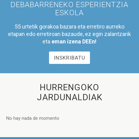
DEBABARRENEKO ESPERIENTZIA
ESKOLA
55 urtetik gorakoa bazara eta erretiro aurreko
etapan edo erretiroan bazaude, ez egin zalantzarik
eta
eman izena DEEn!
INSKRIBATU
HURRENGOKO
JARDUNALDIAK
No hay nada de momento