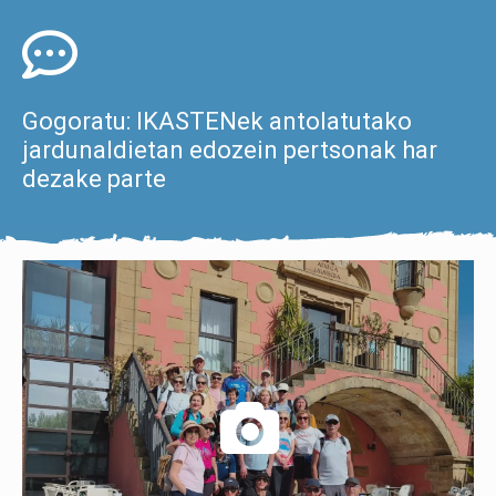
Gogoratu: IKASTENek antolatutako
jardunaldietan edozein pertsonak har
dezake parte