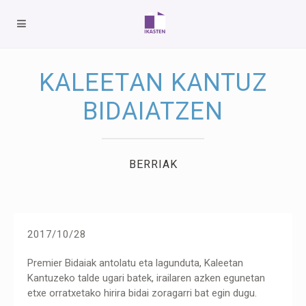
KALEETAN KANTUZ
BIDAIATZEN
BERRIAK
2017/10/28
Premier Bidaiak antolatu eta lagunduta, Kaleetan
Kantuzeko talde ugari batek, irailaren azken egunetan
etxe orratxetako hirira bidai zoragarri bat egin dugu.