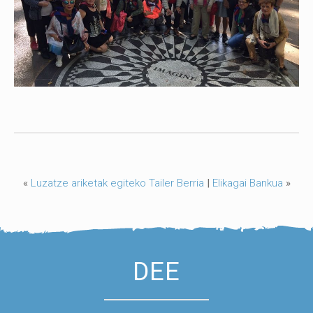
«
Luzatze ariketak egiteko Tailer Berria
|
Elikagai Bankua
»
DEE