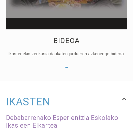
BIDEOA
Ikastenekin zerikusia daukaten jardueren azkenengo bideoa.
IKASTEN
Debabarrenako Esperientzia Eskolako
Ikasleen Elkartea