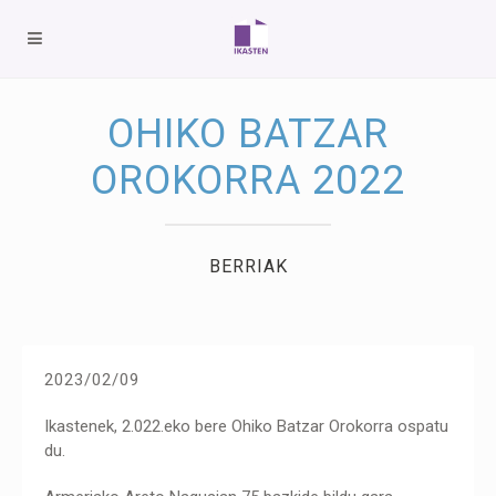
OHIKO BATZAR
OROKORRA 2022
BERRIAK
2023/02/09
Ikastenek, 2.022.eko bere Ohiko Batzar Orokorra ospatu
du.