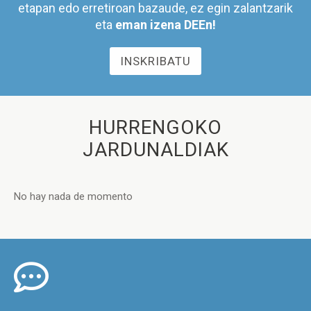
etapan edo erretiroan bazaude, ez egin zalantzarik
eta
eman izena DEEn!
INSKRIBATU
HURRENGOKO
JARDUNALDIAK
No hay nada de momento