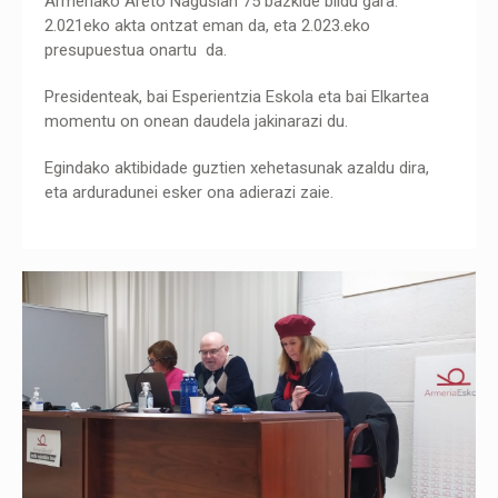
Armeriako Areto Nagusian 75 bazkide bildu gara.
2.021eko akta ontzat eman da, eta 2.023.eko
presupuestua onartu da.
Presidenteak, bai Esperientzia Eskola eta bai Elkartea
momentu on onean daudela jakinarazi du.
Egindako aktibidade guztien xehetasunak azaldu dira,
eta arduradunei esker ona adierazi zaie.