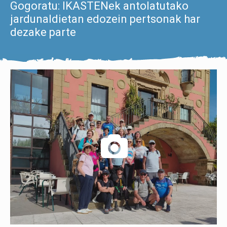
Gogoratu: IKASTENek antolatutako
jardunaldietan edozein pertsonak har
dezake parte