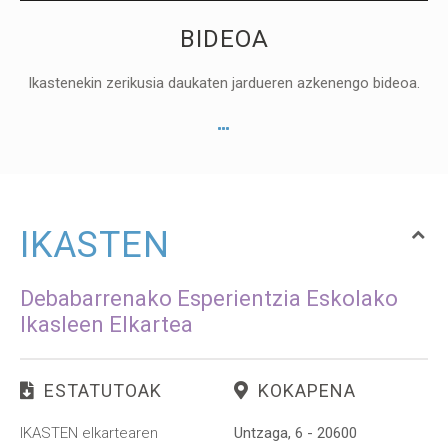
BIDEOA
Ikastenekin zerikusia daukaten jardueren azkenengo bideoa.
IKASTEN
Debabarrenako Esperientzia Eskolako
Ikasleen Elkartea
ESTATUTOAK
KOKAPENA
IKASTEN elkartearen
Untzaga, 6 - 20600