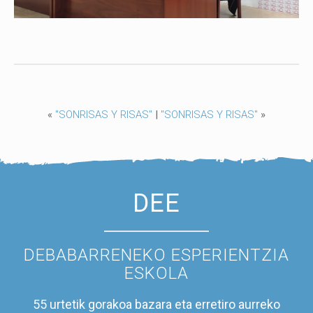
«
"SONRISAS Y RISAS"
|
"SONRISAS Y RISAS"
»
DEE
DEBABARRENEKO ESPERIENTZIA
ESKOLA
55 urtetik gorakoa bazara eta erretiro aurreko