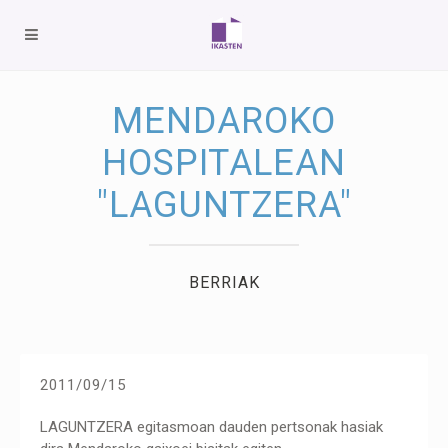
MENDAROKO
HOSPITALEAN
"LAGUNTZERA"
BERRIAK
2011/09/15
LAGUNTZERA egitasmoan dauden pertsonak hasiak