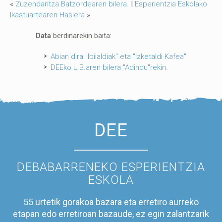
«
Zuzendaritza Batzordearen bilera.
|
Esperientzia Eskolako
Ikastuartearen Hasiera
»
Data
berdinarekin baita:
Abian dira "Ibilaldiak" eta "Izketaldi Kafea"
DEEko L.B.aren bilera "Adindu"rekin.
DEE
DEBABARRENEKO ESPERIENTZIA
ESKOLA
55 urtetik gorakoa bazara eta erretiro aurreko
etapan edo erretiroan bazaude, ez egin zalantzarik