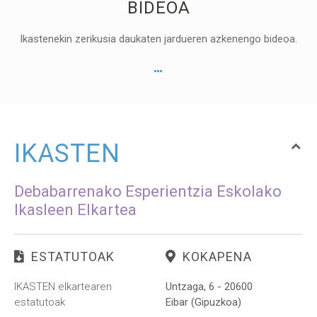
BIDEOA
Ikastenekin zerikusia daukaten jardueren azkenengo bideoa.
IKASTEN
Debabarrenako Esperientzia Eskolako
Ikasleen Elkartea
ESTATUTOAK
KOKAPENA
IKASTEN elkartearen
Untzaga, 6 - 20600
estatutoak
Eibar (Gipuzkoa)