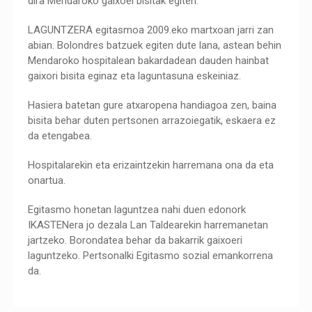
dira Mendaroko gaixoei bisitak egiten.
LAGUNTZERA egitasmoa 2009.eko martxoan jarri zan
abian. Bolondres batzuek egiten dute lana, astean behin
Mendaroko hospitalean bakardadean dauden hainbat
gaixori bisita eginaz eta laguntasuna eskeiniaz.
Hasiera batetan gure atxaropena handiagoa zen, baina
bisita behar duten pertsonen arrazoiegatik, eskaera ez
da etengabea.
Hospitalarekin eta erizaintzekin harremana ona da eta
onartua.
Egitasmo honetan laguntzea nahi duen edonork
IKASTENera jo dezala Lan Taldearekin harremanetan
jartzeko. Borondatea behar da bakarrik gaixoeri
laguntzeko. Pertsonalki Egitasmo sozial emankorrena
da.