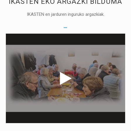
IKASTEN EKO ARGAZKI BILDUMA
IKASTEN en jarduren inguruko argazkiak.