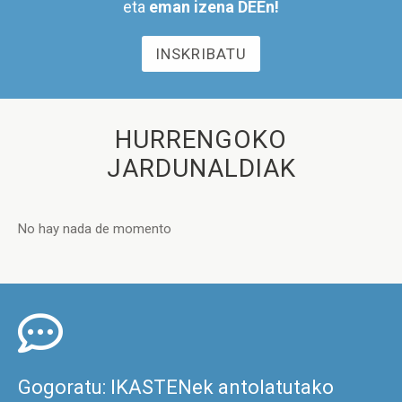
eta
eman izena DEEn!
INSKRIBATU
HURRENGOKO
JARDUNALDIAK
No hay nada de momento
Gogoratu: IKASTENek antolatutako