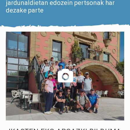
jardunaldietan edozein pertsonak har
dezake parte