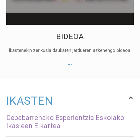
BIDEOA
Ikastenekin zerikusia daukaten jardueren azkenengo bideoa.
IKASTEN
Debabarrenako Esperientzia Eskolako
Ikasleen Elkartea