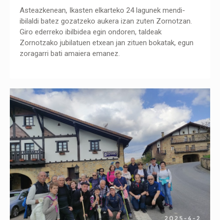
Asteazkenean, Ikasten elkarteko 24 lagunek mendi-
ibilaldi batez gozatzeko aukera izan zuten Zornotzan.
Giro ederreko ibilbidea egin ondoren, taldeak
Zornotzako jubilatuen etxean jan zituen bokatak, egun
zoragarri bati amaiera emanez.