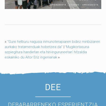
«
“Gure helburu nagusia inmunoterapiaren bidez minbiziaren
aurkako tratamenduak hobetzea da”
|
‘Mugikortasuna
azpiegitura handietan eta hiri-inguruneetan’ hitzaldia
eskainiko du Aitor Eriz ingeniariak
»
DEE
DEBABARRENEKO ESPERIENTZIA