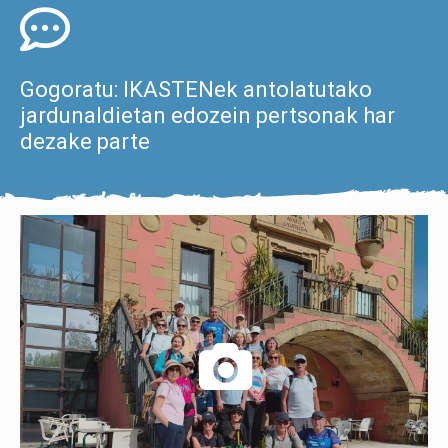
Gogoratu: IKASTENek antolatutako
jardunaldietan edozein pertsonak har
dezake parte