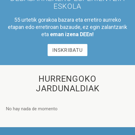
ESKOLA
55 urtetik gorakoa bazara eta erretiro aurreko
etapan edo erretiroan bazaude, ez egin zalantzarik
eta
eman izena DEEn!
INSKRIBATU
HURRENGOKO
JARDUNALDIAK
No hay nada de momento