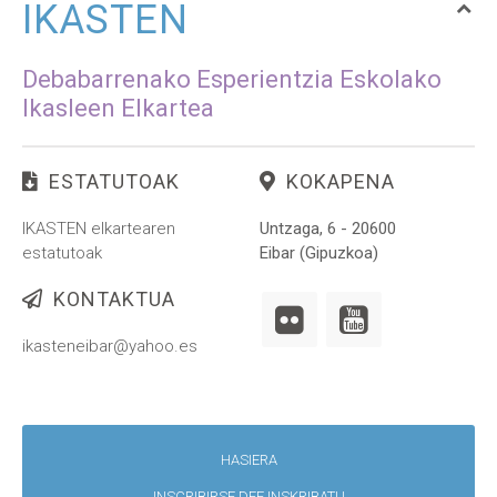
IKASTEN
Debabarrenako Esperientzia Eskolako
Ikasleen Elkartea
ESTATUTOAK
KOKAPENA
IKASTEN elkartearen
Untzaga, 6 - 20600
estatutoak
Eibar (Gipuzkoa)
KONTAKTUA
ikasteneibar@yahoo.es
HASIERA
INSCRIBIRSE DEE INSKRIBATU