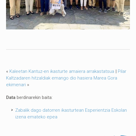
«
Kaleetan Kantuz-en ikasturte amaiera arrakastatsua
|
Pilar
Kaltzadaren hitzaldiak emango dio hasiera Marea Gora
ekimenari
»
Data
berdinarekin baita:
Zabalik dago datorren ikasturtean Esperientzia Eskolan
izena emateko epea