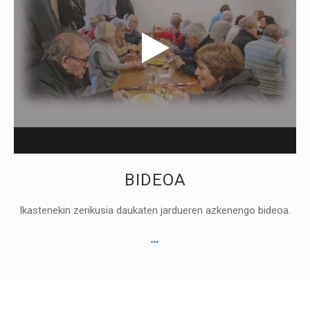
BIDEOA
Ikastenekin zerikusia daukaten jardueren azkenengo bideoa.