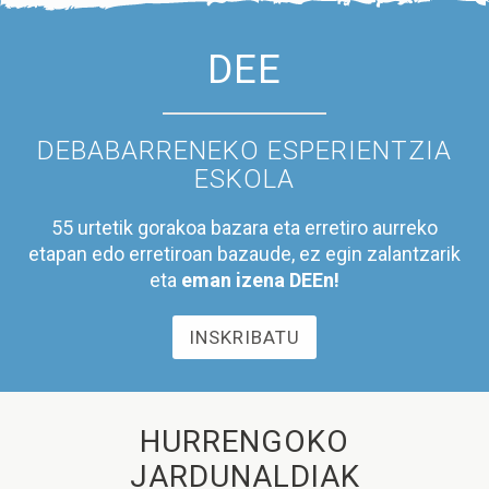
DEE
DEBABARRENEKO ESPERIENTZIA
ESKOLA
55 urtetik gorakoa bazara eta erretiro aurreko
etapan edo erretiroan bazaude, ez egin zalantzarik
eta
eman izena DEEn!
INSKRIBATU
HURRENGOKO
JARDUNALDIAK