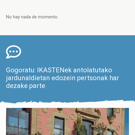
No hay nada de momento
Gogoratu: IKASTENek antolatutako
jardunaldietan edozein pertsonak har
dezake parte