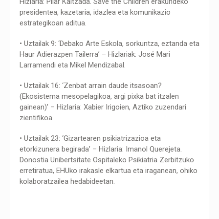
Hizlaria: Pilar Kaltzada. Save the Children erakundeko
presidentea, kazetaria, idazlea eta komunikazio
estrategikoan aditua.
• Uztailak 9: ‘Debako Arte Eskola, sorkuntza, eztanda eta
Haur Adierazpen Tailerra’ – Hizlariak: José Mari
Larramendi eta Mikel Mendizabal.
• Uztailak 16: ‘Zenbat arrain daude itsasoan?
(Ekosistema mesopelagikoa, argi pixka bat itzalen
gainean)’ – Hizlaria: Xabier Irigoien, Aztiko zuzendari
zientifikoa.
• Uztailak 23: ‘Gizartearen psikiatrizazioa eta
etorkizunera begirada’ – Hizlaria: Imanol Querejeta.
Donostia Unibertsitate Ospitaleko Psikiatria Zerbitzuko
erretiratua, EHUko irakasle elkartua eta iraganean, ohiko
kolaboratzailea hedabideetan.