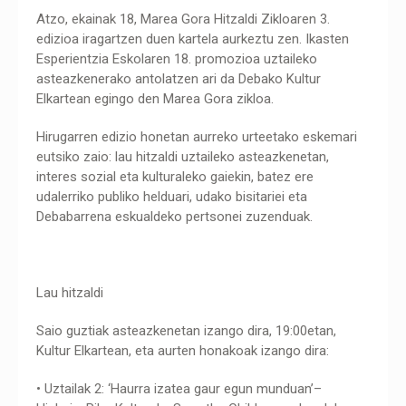
Atzo, ekainak 18, Marea Gora Hitzaldi Zikloaren 3.
edizioa iragartzen duen kartela aurkeztu zen. Ikasten
Esperientzia Eskolaren 18. promozioa uztaileko
asteazkenerako antolatzen ari da Debako Kultur
Elkartean egingo den Marea Gora zikloa.
Hirugarren edizio honetan aurreko urteetako eskemari
eutsiko zaio: lau hitzaldi uztaileko asteazkenetan,
interes sozial eta kulturaleko gaiekin, batez ere
udalerriko publiko helduari, udako bisitariei eta
Debabarrena eskualdeko pertsonei zuzenduak.
Lau hitzaldi
Saio guztiak asteazkenetan izango dira, 19:00etan,
Kultur Elkartean, eta aurten honakoak izango dira:
• Uztailak 2: ‘Haurra izatea gaur egun munduan’–