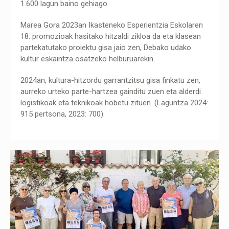
1.600 lagun baino gehiago
Marea Gora 2023an Ikasteneko Esperientzia Eskolaren
18. promozioak hasitako hitzaldi zikloa da eta klasean
partekatutako proiektu gisa jaio zen, Debako udako
kultur eskaintza osatzeko helburuarekin.
2024an, kultura-hitzordu garrantzitsu gisa finkatu zen,
aurreko urteko parte-hartzea gainditu zuen eta alderdi
logistikoak eta teknikoak hobetu zituen. (Laguntza 2024:
915 pertsona, 2023: 700).