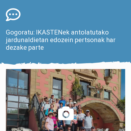
Gogoratu: IKASTENek antolatutako
jardunaldietan edozein pertsonak har
dezake parte