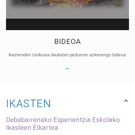
BIDEOA
Ikastenekin zerikusia daukaten jardueren azkenengo bideoa.
IKASTEN
Debabarrenako Esperientzia Eskolako
Ikasleen Elkartea