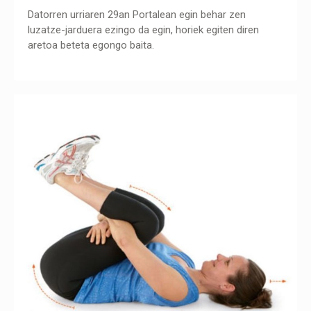
Datorren urriaren 29an Portalean egin behar zen
luzatze-jarduera ezingo da egin, horiek egiten diren
aretoa beteta egongo baita.