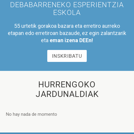
DEBABARRENEKO ESPERIENTZIA
ESKOLA
55 urtetik gorakoa bazara eta erretiro aurreko
etapan edo erretiroan bazaude, ez egin zalantzarik
eta
eman izena DEEn!
INSKRIBATU
HURRENGOKO
JARDUNALDIAK
No hay nada de momento