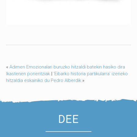
«
Adimen Emozionalari buruzko hitzaldi batekin hasiko dira
Ikastenen ponentziak
|
‘Eibarko historia partikularra’ izeneko
hitzaldia eskainiko du Pedro Alberdik
»
DEE